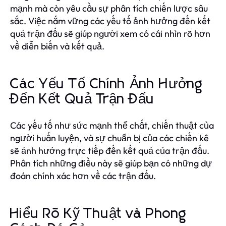
mạnh mà còn yêu cầu sự phân tích chiến lược sâu
sắc. Việc nắm vững các yếu tố ảnh hưởng đến kết
quả trận đấu sẽ giúp người xem có cái nhìn rõ hơn
về diễn biến và kết quả.
Các Yếu Tố Chính Ảnh Hưởng
Đến Kết Quả Trận Đấu
Các yếu tố như sức mạnh thể chất, chiến thuật của
người huấn luyện, và sự chuẩn bị của các chiến kê
sẽ ảnh hưởng trực tiếp đến kết quả của trận đấu.
Phân tích những điều này sẽ giúp bạn có những dự
đoán chính xác hơn về các trận đấu.
Hiểu Rõ Kỹ Thuật và Phong