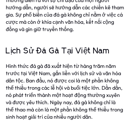
thường diễn ra với sự chỉ đạo của một người
hướng dẫn, người sẽ hướng dẫn các chiến kê tham
gia. Sự phổ biến của đá gà không chỉ nằm ở việc cá
cược mà còn ở khía cạnh văn hóa, kết nối cộng
đồng và gìn giữ truyền thống.
Lịch Sử Đá Gà Tại Việt Nam
Hình thức đá gà đã xuất hiện từ hàng trăm năm
trước tại Việt Nam, gắn liền với lịch sử và văn hóa
dân tộc. Ban đầu, nó được coi là một phần không
thể thiếu trong các lễ hội và buổi tiệc lớn. Dần dần,
nó phát triển thành một hoạt động thường xuyên
và được yêu thích. Ngày nay, đá gà không chỉ là
thể thao mà còn là một phần không thể thiếu trong
sinh hoạt giải trí của nhiều người dân.