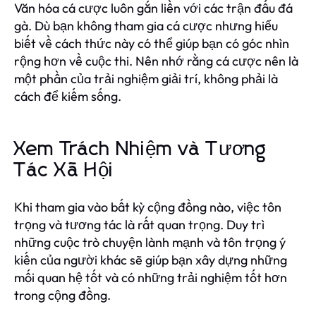
Văn hóa cá cược luôn gắn liền với các trận đấu đá
gà. Dù bạn không tham gia cá cược nhưng hiểu
biết về cách thức này có thể giúp bạn có góc nhìn
rộng hơn về cuộc thi. Nên nhớ rằng cá cược nên là
một phần của trải nghiệm giải trí, không phải là
cách để kiếm sống.
Xem Trách Nhiệm và Tương
Tác Xã Hội
Khi tham gia vào bất kỳ cộng đồng nào, việc tôn
trọng và tương tác là rất quan trọng. Duy trì
những cuộc trò chuyện lành mạnh và tôn trọng ý
kiến của người khác sẽ giúp bạn xây dựng những
mối quan hệ tốt và có những trải nghiệm tốt hơn
trong cộng đồng.