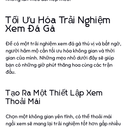
Tối Ưu Hóa Trải Nghiệm
Xem Đá Gà
Để có một trải nghiệm xem đá gà thú vị và bất ngờ,
người hâm mộ cần tối ưu hóa không gian và thời
gian của mình. Những mẹo nhỏ dưới đây sẽ giúp
bạn có những giờ phút thăng hoa cùng các trận
đấu.
Tạo Ra Một Thiết Lập Xem
Thoải Mái
Chọn một không gian yên tĩnh, có thể thoải mái
ngồi xem sẽ mang lại trải nghiệm tốt hơn gấp nhiều